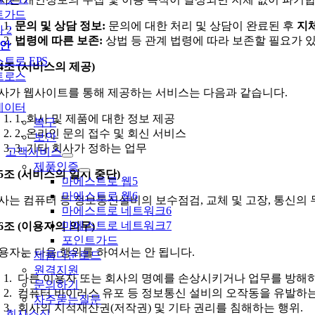
트가드
문의 및 상담 정보:
문의에 대한 처리 및 상담이 완료된 후
지
 2
법령에 따른 보존:
상법 등 관계 법령에 따라 보존할 필요가 
안
트로 EPS
4조 (서비스의 제공)
트로스
사가 웹사이트를 통해 제공하는 서비스는 다음과 같습니다.
데이터
1. 회사 및 제품에 대한 정보 제공
복구
2. 온라인 문의 접수 및 회신 서비스
보안
3. 기타 회사가 정하는 업무
고객서비스
제품인증
5조 (서비스의 일시 중단)
마에스트로 웹5
마에스트로 웹6
사는 컴퓨터 등 정보통신설비의 보수점검, 교체 및 고장, 통신의
마에스트로 네트워크6
마에스트로 네트워크7
6조 (이용자의 의무)
포인트가드
용자는 다음 행위를 하여서는 안 됩니다.
제품다운로드
원격지원
다른 이용자 또는 회사의 명예를 손상시키거나 업무를 방해하
문의하기
컴퓨터 바이러스 유포 등 정보통신 설비의 오작동을 유발하는
자주묻는질문
회사의 지적재산권(저작권) 및 기타 권리를 침해하는 행위.
회사소식