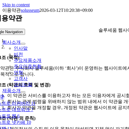
Skip to content
이용약관
solusseum
2026-03-12T10:20:38+09:00
이용약관
솔루세움 웹사이
gle Navigation
회사소개
인사말
비전
1조 (목적)
주요제품소개
주요인증현황
 약관은 주식회사 솔루세움(이하 ‘회사’)이 운영하는 웹사이트에서
연혁
 목적으로 합니다.
고객사
오시는길
2조 (약관의 효력 및 변경)
제품소개
이 약관은 서비스를 이용하고자 하는 모든 이용자에게 공시
구
회사는 관계 법령을 위배하지 않는 범위 내에서 이 약관을 개
트로 리커버리 11
회사가 약관을 개정할 경우, 개정된 약관은 웹사이트에 공지
트로 네트워크 7
트로 웹 6
3조 (약관 외 준칙)
트로 넷카페 10
앳 11
사는 개인정보의 수집 및 이용 목적이 달성되면 지체 없이 파기합