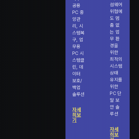
섬웨어
공용
위협에
PC 중
도 멈
앙관
춤 없
리, 시
는 업
스템복
무 환
구, 업
경을
무용
위한
PC 시
최적의
스템클
시스템
린, 데
상태
이터
유지를
보호/
위한
백업
PC 단
솔루션
말 보
안 솔
자세
루션
히보
기
자세
히보