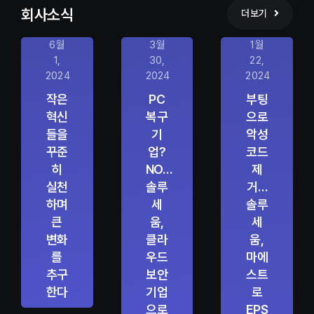
회사소식
더보기
6월
3월
1월
1,
30,
22,
2024
2024
2024
작은
PC
부팅
혁신
복구
으로
들을
기
악성
꾸준
업?
코드
히
NO…
제
실천
솔루
거…
하며
세
솔루
큰
움,
세
변화
클라
움,
를
우드
마에
추구
보안
스트
한다
기업
로
으로
EPS